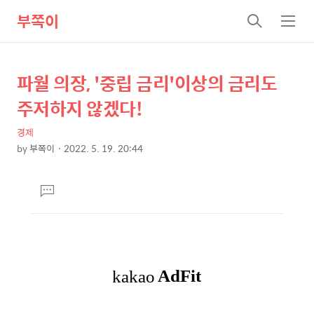
부쪽이
검
메
색
뉴
파월 의장, '중립 금리'이상의 금리도
상
본
문
세
주저하지 않겠다!
제
컨
목
경제
텐
by
부쪽이
2022. 5. 19. 20:44
츠
본
문
댓
글
달
기