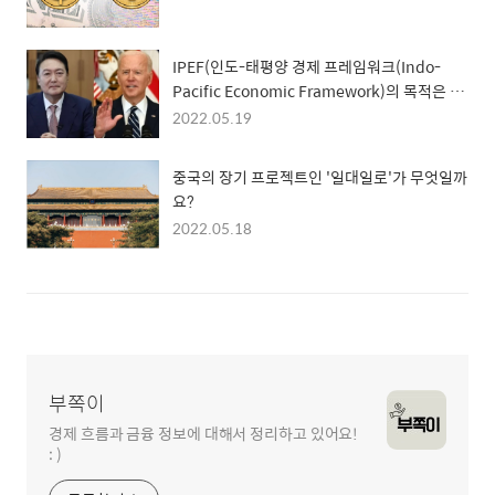
IPEF(인도-태평양 경제 프레임워크(Indo-
Pacific Economic Framework)의 목적은 무
엇일까요?
2022.05.19
중국의 장기 프로젝트인 '일대일로'가 무엇일까
요?
2022.05.18
부쪽이
경제 흐름과 금융 정보에 대해서 정리하고 있어요!
: )