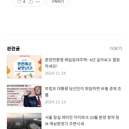
4
구독하기
관련글
더보기
분양전환형 매입임대주택- 6년 살아보고 결정
하세요!
2024.11.14
트럼프 대통령 당선인이 취임하면 바뀔 경제 흐
름
2024.11.13
서울 잠실 래미안 아이파크 10월 분양 청약 정
보 예상분양가 주변시세