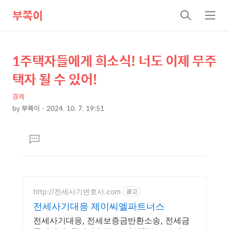
부쪽이
검
메
색
뉴
1주택자들에게 희소식! 너도 이제 무주
상
본
문
세
택자 될 수 있어!
제
컨
목
경제
텐
by
부쪽이
2024. 10. 7. 19:51
츠
본
문
댓
글
달
기
http://전세사기변호사.com
광고
전세사기대응 제이씨엘파트너스
전세사기대응, 전세보증금반환소송, 전세금